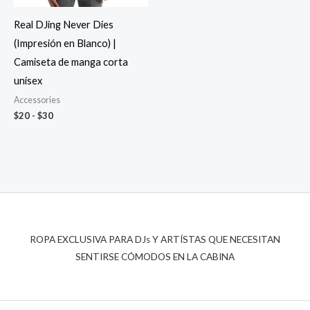
Real DJing Never Dies
(Impresión en Blanco) |
Camiseta de manga corta
unisex
Accessories
Rango
$
20
-
$
30
de
precios:
desde
$20
hasta
$30
ROPA EXCLUSIVA PARA DJs Y ARTÍSTAS QUE NECESITAN
SENTIRSE CÓMODOS EN LA CABINA