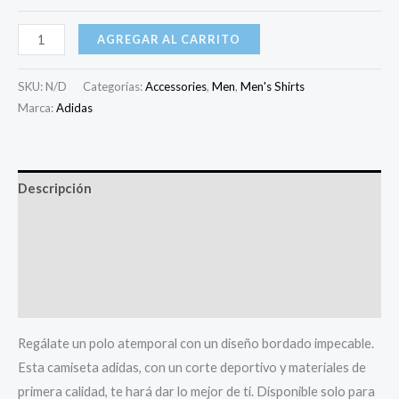
desde
Portal
AGREGAR AL CARRITO
DJ
$47
|
SKU:
N/D
Categorías:
Accessories
,
Men
,
Men's Shirts
hasta
Polo
Marca:
Adidas
Premium
$48
Adidas
cantidad
Descripción
Información adicional
Valoraciones (0)
Size Chart
Regálate un polo atemporal con un diseño bordado impecable.
Esta camiseta adidas, con un corte deportivo y materiales de
primera calidad, te hará dar lo mejor de ti. Disponible solo para