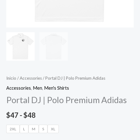
Inicio
/
Accessories
/ Portal DJ | Polo Premium Adidas
Accessories
,
Men
,
Men's Shirts
Portal DJ | Polo Premium Adidas
Rango
$
47
-
$
48
de
2XL
L
M
S
XL
precios: